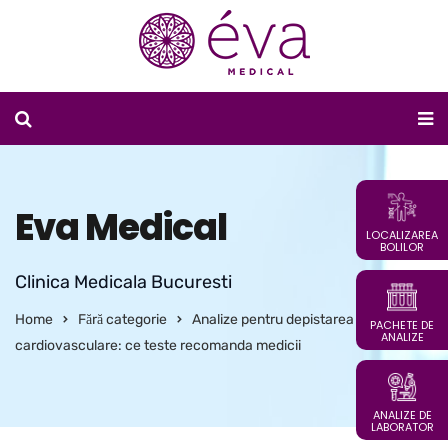
Eva Medical
LOCALIZAREA
BOLILOR
Clinica Medicala Bucuresti
Home
Fără categorie
Analize pentru depistarea bolilor
PACHETE DE
ANALIZE
cardiovasculare: ce teste recomanda medicii
ANALIZE DE
LABORATOR