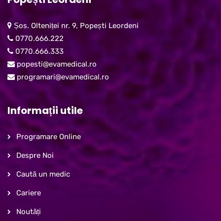
Șos. Olteniței nr. 9, Popești Leordeni
0770.666.222
0770.666.333
popesti@evamedical.ro
programari@evamedical.ro
Informații utile
Programare Online
Despre Noi
Caută un medic
Cariere
Noutăți